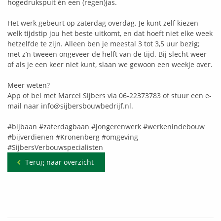
hogedrukspuit én een (regen)jas.
Het werk gebeurt op zaterdag overdag. Je kunt zelf kiezen
welk tijdstip jou het beste uitkomt, en dat hoeft niet elke week
hetzelfde te zijn. Alleen ben je meestal 3 tot 3,5 uur bezig;
met z’n tweeën ongeveer de helft van de tijd. Bij slecht weer
of als je een keer niet kunt, slaan we gewoon een weekje over.
Meer weten?
App of bel met Marcel Sijbers via 06-22373783 of stuur een e-
mail naar info@sijbersbouwbedrijf.nl.
#bijbaan
#zaterdagbaan
#jongerenwerk
#werkenindebouw
#bijverdienen
#Kronenberg
#omgeving
#SijbersVerbouwspecialisten
Terug naar overzicht