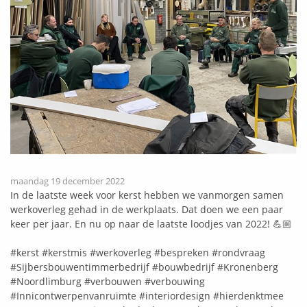
maandag 19 december 2022
In de laatste week voor kerst hebben we vanmorgen samen
werkoverleg gehad in de werkplaats. Dat doen we een paar
keer per jaar. En nu op naar de laatste loodjes van 2022! 💪🏼
#kerst
#kerstmis
#werkoverleg
#bespreken
#rondvraag
#Sijbersbouwentimmerbedrijf
#bouwbedrijf
#Kronenberg
#Noordlimburg
#verbouwen
#verbouwing
#Innicontwerpenvanruimte
#interiordesign
#hierdenktmee