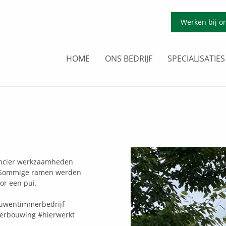
Werken bij o
HOME
ONS BEDRIJF
SPECIALISATIES
ancier werkzaamheden
. Sommige ramen werden
or een pui.
ouwentimmerbedrijf
erbouwing
#hierwerkt