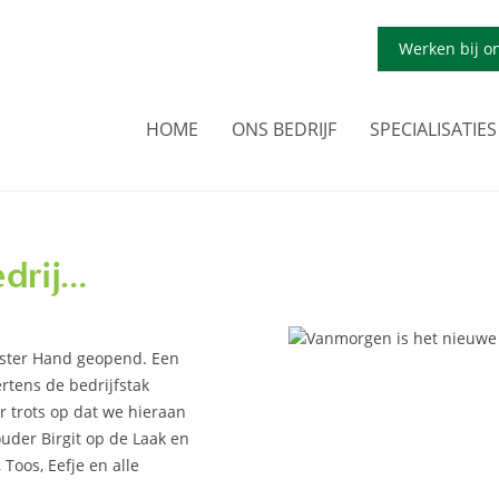
Werken bij o
HOME
ONS BEDRIJF
SPECIALISATIES
edrij…
rster Hand geopend. Een
tens de bedrijfstak
er trots op dat we hieraan
der Birgit op de Laak en
Toos, Eefje en alle