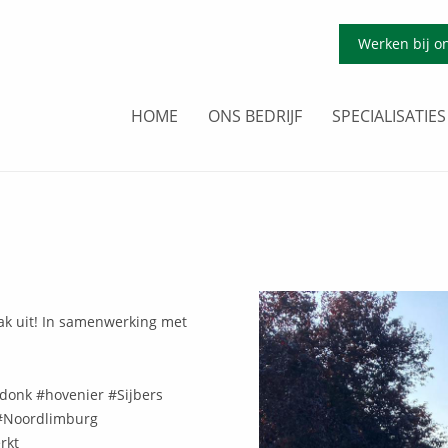
Werken bij o
HOME
ONS BEDRIJF
SPECIALISATIES
rak uit! In samenwerking met
donk #hovenier #Sijbers
#Noordlimburg
rkt