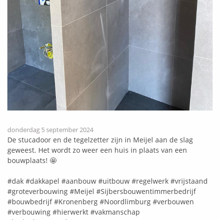
donderdag 5 september 2024
De stucadoor en de tegelzetter zijn in Meijel aan de slag
geweest. Het wordt zo weer een huis in plaats van een
bouwplaats! 🤩
#dak
#dakkapel
#aanbouw
#uitbouw
#regelwerk
#vrijstaand
#groteverbouwing
#Meijel
#Sijbersbouwentimmerbedrijf
#bouwbedrijf
#Kronenberg
#Noordlimburg
#verbouwen
#verbouwing
#hierwerkt
#vakmanschap