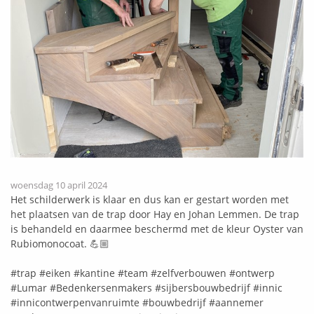
woensdag 10 april 2024
Het schilderwerk is klaar en dus kan er gestart worden met
het plaatsen van de trap door Hay en
Johan Lemmen
. De trap
is behandeld en daarmee beschermd met de kleur Oyster van
Rubiomonocoat
. 💪🏼
#trap
#eiken
#kantine
#team
#zelfverbouwen
#ontwerp
#Lumar
#Bedenkersenmakers
#sijbersbouwbedrijf
#innic
#innicontwerpenvanruimte
#bouwbedrijf
#aannemer