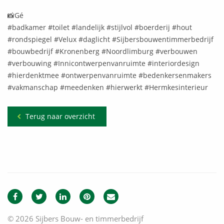
📸Gé
#badkamer #toilet #landelijk #stijlvol #boerderij #hout
#rondspiegel #Velux #daglicht #Sijbersbouwentimmerbedrijf
#bouwbedrijf #Kronenberg #Noordlimburg #verbouwen
#verbouwing #Innicontwerpenvanruimte #interiordesign
#hierdenktmee #ontwerpenvanruimte #bedenkersenmakers
#vakmanschap #meedenken #hierwerkt #Hermkesinterieur
Terug naar overzicht
© 2026 Sijbers Bouw- en timmerbedrijf