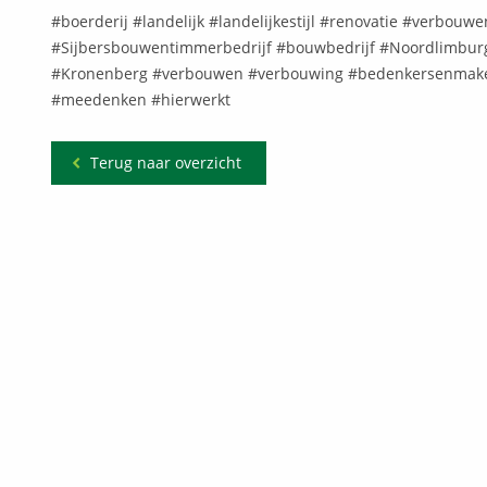
#boerderij #landelijk #landelijkestijl #renovatie #verbouw
#Sijbersbouwentimmerbedrijf #bouwbedrijf #Noordlimbur
#Kronenberg #verbouwen #verbouwing #bedenkersenmak
#meedenken #hierwerkt
Terug naar overzicht