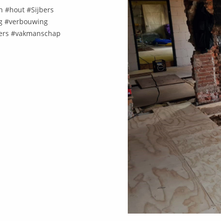
en #hout #Sijbers
g #verbouwing
ers #vakmanschap