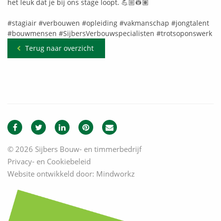
het leuk dat je bij ons stage loopt. 💪🏼👷🏽
#stagiair
#verbouwen
#opleiding
#vakmanschap
#jongtalent
#bouwmensen
#SijbersVerbouwspecialisten
#trotsoponswerk
Terug naar overzicht
© 2026 Sijbers Bouw- en timmerbedrijf
Privacy- en Cookiebeleid
Website ontwikkeld door:
Mindworkz