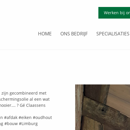
Werken bij o
HOME
ONS BEDRIJF
SPECIALISATIES
n zijn gecombineerd met
schermingsolie al een wat
mooier…. ? Gé Claassens
an
#afdak
#eiken
#oudhout
ng
#bouw
#Limburg