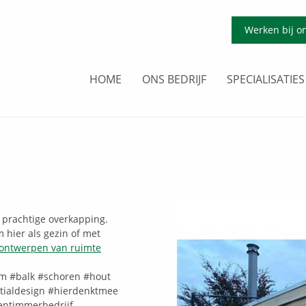
Werken bij o
HOME
ONS BEDRIJF
SPECIALISATIES
 prachtige overkapping.
m hier als gezin of met
ontwerpen van ruimte
um
#balk
#schoren
#hout
tialdesign
#hierdenktmee
entimmerbedrijf