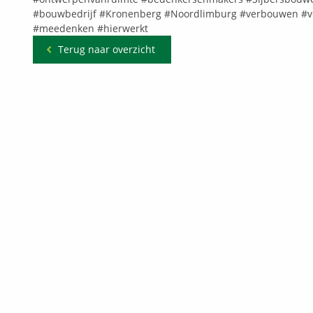
#bouwbedrijf
#Kronenberg
#Noordlimburg
#verbouwen
#v
#meedenken
#hierwerkt
Terug naar overzicht