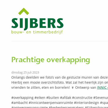
Prachtige overkapping
dinsdag 25 juli 2023
Onlangs deelden we foto’s van de gestucte muren van deze
Hierbij een mooie overzichtsfoto. Wat zal het heerlijk zijn o
vrienden te zitten, eten en borrelen! 🍷 Ontwerp van
INNIC 
#overkapping
#eiken
#buiten
#afdak
#constructie
#Seven
#ambacht
#Innicontwerpenvanruimte
#interiordesign
#spa
#ontwerpenvanruimte
#bedenkersenmakers
#Sijbersbouw