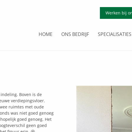
Werken bij o
HOME
ONS BEDRIJF
SPECIALISATIES
ndeling. Boven is de
ieuwe verdiepingsvloer.
 twee ruimtes met oude
afonds was niet goed genoeg
hopelijk goed genoeg. Het
oogteverschil geen goed
et figuur erin. 🤩