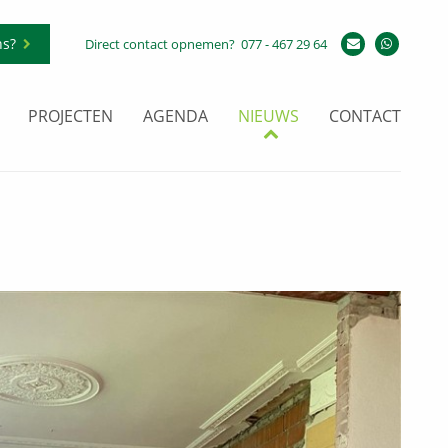
ns?
Direct contact opnemen?
077 - 467 29 64
PROJECTEN
AGENDA
NIEUWS
CONTACT