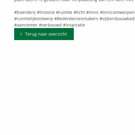
#boerderij
#historie
#ruimte
#licht
#Innic
#Innicontwerpen
#ruimtelijkontwerp
#Bedenkersenmakers
#sijbersbouwbedr
#aannemer
#verbouwd
#inspiratie
Terug naar overzicht