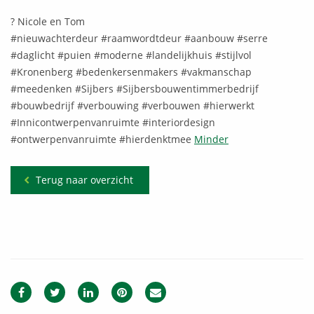
? Nicole en Tom
#nieuwachterdeur #raamwordtdeur #aanbouw #serre
#daglicht #puien #moderne #landelijkhuis #stijlvol
#Kronenberg #bedenkersenmakers #vakmanschap
#meedenken #Sijbers #Sijbersbouwentimmerbedrijf
#bouwbedrijf #verbouwing #verbouwen #hierwerkt
#Innicontwerpenvanruimte #interiordesign
#ontwerpenvanruimte #hierdenktmee
Minder
Terug naar overzicht