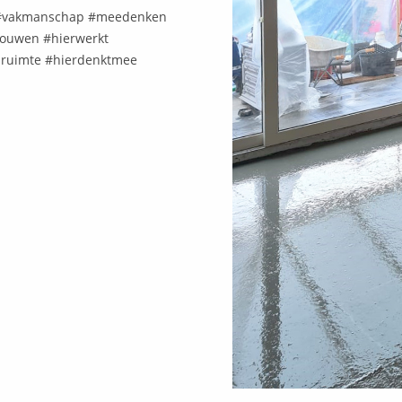
rs #vakmanschap #meedenken
bouwen #hierwerkt
nruimte #hierdenktmee