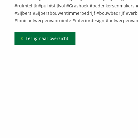
#ruimtelijk #pui #stijlvol #Grashoek #bedenkersenmake
#Sijbers #Sijbersbouwentimmerbedrijf #bouwbedrijf #ver
#Innicontwerpenvanruimte #interiordesign #ontwerpenva
Terug naar overzicht