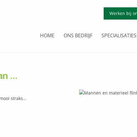
Werken bij o
HOME
ONS BEDRIJF
SPECIALISATIES
an …
 mooi straks…