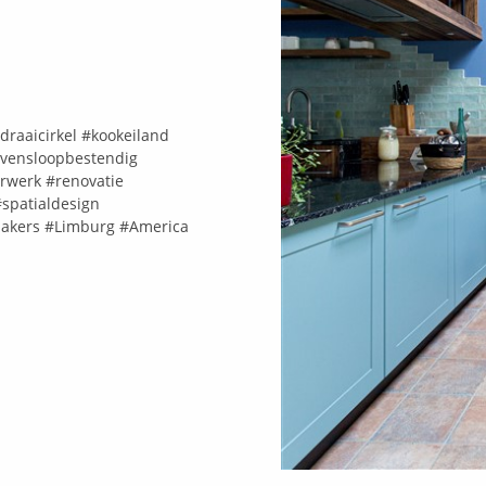
draaicirkel
#kookeiland
evensloopbestendig
rwerk
#renovatie
#spatialdesign
akers
#Limburg
#America