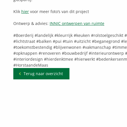
Klik
hier
voor meer foto’s van dit project
Ontwerp & advies:
INNIC ontwerpen van ruimte
#Boerderij
#landelijk
#kleurrijk
#keuken
#rolstoelgeschikt
#
#lichtstraat
#balken
#pui
#tuin
#uitzicht
#beganegrond
#l
#toekomstbestendig
#blijvenwonen
#vakmanschap
#timme
#opknappen
#renoveren
#bouwbedrijf
#interieurontwerp
#interiordesign
#hierdenktmee
#hierwerkt
#bedenkersenm
#HorstaandeMaas
Terug naar overzicht