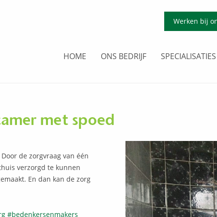
Werken bij o
HOME
ONS BEDRIJF
SPECIALISATIES
kamer met spoed
 Door de zorgvraag van één
thuis verzorgd te kunnen
 gemaakt. En dan kan de zorg
rg
#
bedenkersenmakers