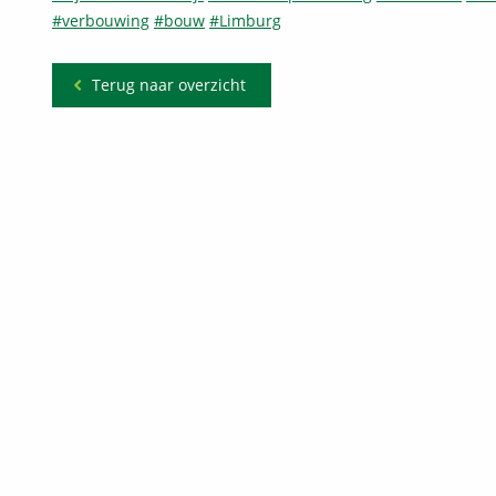
#
verbouwing
#
bouw
#
Limburg
Terug naar overzicht