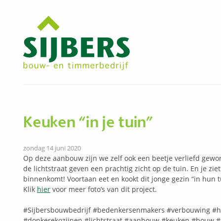
Keuken “in je tuin”
zondag 14 juni 2020
Op deze aanbouw
zijn we zelf ook een beetje verliefd gewo
de lichtstraat geven een prachtig zicht op de tuin. En je zie
binnenkomt! Voortaan eet en kookt dit jonge gezin “in hun tu
Klik
hier
voor meer foto’s van dit project.
#Sijbersbouwbedrijf
#bedenkersenmakers
#verbouwing
#h
#donkerekozijnen
#lichtstraat
#aanbouw
#keuken
#bouw
#