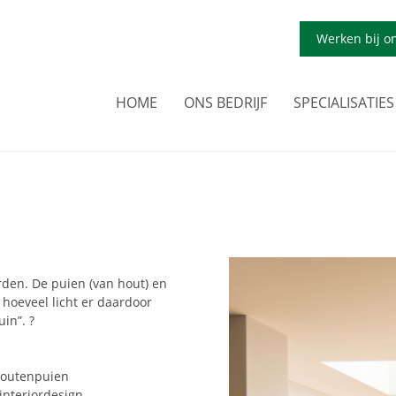
Werken bij o
HOME
ONS BEDRIJF
SPECIALISATIES
rden. De puien (van hout) en
t hoeveel licht er daardoor
in”. ?
outenpuien
interiordesign