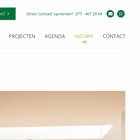
ns?
Direct contact opnemen?
077 - 467 29 64
PROJECTEN
AGENDA
NIEUWS
CONTACT