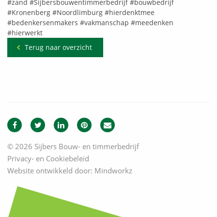
#zand
#Sijbersbouwentimmerbedrijf
#bouwbedrijf
#Kronenberg
#Noordlimburg
#hierdenktmee
#bedenkersenmakers
#vakmanschap
#meedenken
#hierwerkt
Terug naar overzicht
© 2026 Sijbers Bouw- en timmerbedrijf
Privacy- en Cookiebeleid
Website ontwikkeld door:
Mindworkz