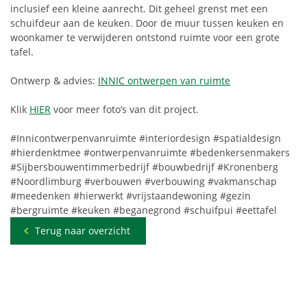
inclusief een kleine aanrecht. Dit geheel grenst met een
schuifdeur aan de keuken. Door de muur tussen keuken en
woonkamer te verwijderen ontstond ruimte voor een grote
tafel.
Ontwerp & advies:
INNIC ontwerpen van ruimte
Klik
HIER
voor meer foto’s van dit project.
#Innicontwerpenvanruimte
#interiordesign
#spatialdesign
#hierdenktmee
#ontwerpenvanruimte
#bedenkersenmakers
#Sijbersbouwentimmerbedrijf
#bouwbedrijf
#Kronenberg
#Noordlimburg
#verbouwen
#verbouwing
#vakmanschap
#meedenken
#hierwerkt
#vrijstaandewoning
#gezin
#bergruimte
#keuken
#beganegrond
#schuifpui
#eettafel
Terug naar overzicht