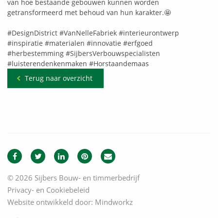
van hoe bestaande gebouwen kunnen worden
getransformeerd met behoud van hun karakter.🤩
#DesignDistrict
#VanNelleFabriek
#interieurontwerp
#inspiratie
#materialen
#innovatie
#erfgoed
#herbestemming
#SijbersVerbouwspecialisten
#luisterendenkenmaken
#Horstaandemaas
Terug naar overzicht
© 2026 Sijbers Bouw- en timmerbedrijf
Privacy- en Cookiebeleid
Website ontwikkeld door:
Mindworkz