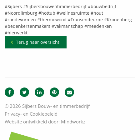
#Sijbers
#Sijbersbouwentimmerbedrijf
#bouwbedrijf
#Noordlimburg
#hottub
#wellnesruimte
#hout
#rondevormen
#thermowood
#Fransendeurne
#Kronenberg
#bedenkersenmakers
#vakmanschap
#meedenken
#hierwerkt
Terug naar overzicht
© 2026 Sijbers Bouw- en timmerbedrijf
Privacy- en Cookiebeleid
Website ontwikkeld door:
Mindworkz