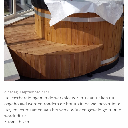
dinsdag 8 september 2020
De voorbereidingen in de werkplaats zijn klaar. Er kan nu
opgebouwd worden rondom de hottub in de wellnessruimte.
Hay en Peter samen aan het werk. Wát een geweldige ruimte
wordt dit!
?
?
Tom Ebisch