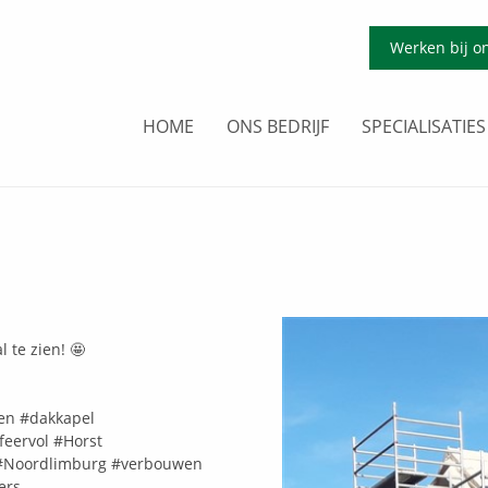
Werken bij o
HOME
ONS BEDRIJF
SPECIALISATIES
 te zien! 🤩
en
#dakkapel
feervol
#Horst
#Noordlimburg
#verbouwen
ers