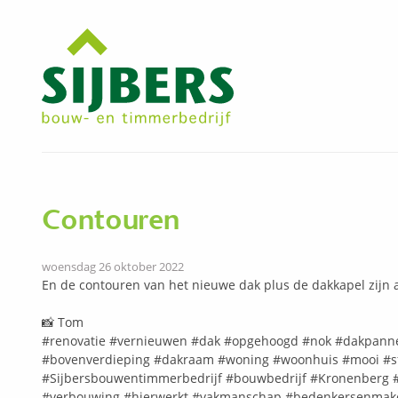
Contouren
woensdag 26 oktober 2022
En de contouren van het nieuwe dak plus de dakkapel zijn al
📸
Tom
#renovatie
#vernieuwen
#dak
#opgehoogd
#nok
#dakpann
#bovenverdieping
#dakraam
#woning
#woonhuis
#mooi
#s
#Sijbersbouwentimmerbedrijf
#bouwbedrijf
#Kronenberg
#verbouwing
#hierwerkt
#vakmanschap
#bedenkersenmak