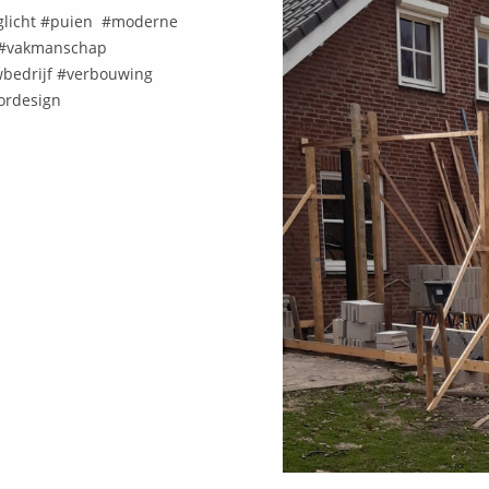
glicht #puien #moderne
s #vakmanschap
bedrijf #verbouwing
ordesign