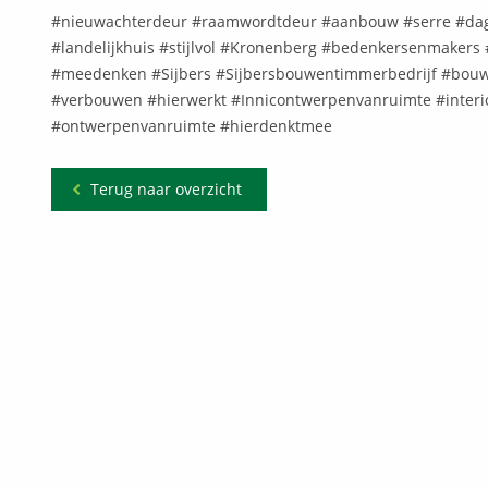
#nieuwachterdeur #raamwordtdeur #aanbouw #serre #da
#landelijkhuis #stijlvol #Kronenberg #bedenkersenmaker
#meedenken #Sijbers #Sijbersbouwentimmerbedrijf #bouw
#verbouwen #hierwerkt #Innicontwerpenvanruimte #interi
#ontwerpenvanruimte #hierdenktmee
Terug naar overzicht