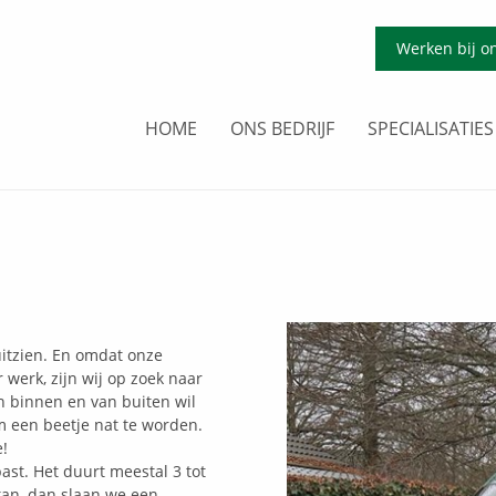
Werken bij o
HOME
ONS BEDRIJF
SPECIALISATIES
uitzien. En omdat onze
werk, zijn wij op zoek naar
an binnen en van buiten wil
m een beetje nat te worden.
!
past. Het duurt meestal 3 tot
 kan, dan slaan we een