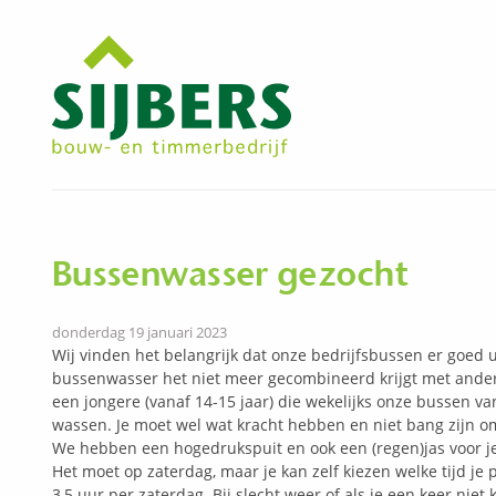
Bussenwasser gezocht
donderdag 19 januari 2023
Wij vinden het belangrijk dat onze bedrijfsbussen er goed 
bussenwasser het niet meer gecombineerd krijgt met ander 
een jongere (vanaf 14-15 jaar) die wekelijks onze bussen v
wassen. Je moet wel wat kracht hebben en niet bang zijn o
We hebben een hogedrukspuit en ook een (regen)jas voor je
Het moet op zaterdag, maar je kan zelf kiezen welke tijd je 
3,5 uur per zaterdag. Bij slecht weer of als je een keer niet