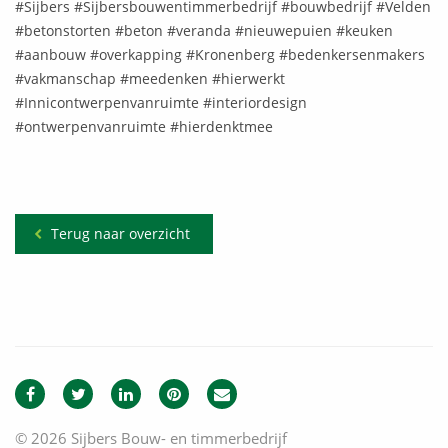
#Sijbers #Sijbersbouwentimmerbedrijf #bouwbedrijf #Velden
#betonstorten #beton #veranda #nieuwepuien #keuken
#aanbouw #overkapping #Kronenberg #bedenkersenmakers
#vakmanschap #meedenken #hierwerkt
#Innicontwerpenvanruimte #interiordesign
#ontwerpenvanruimte #hierdenktmee
Terug naar overzicht
© 2026 Sijbers Bouw- en timmerbedrijf