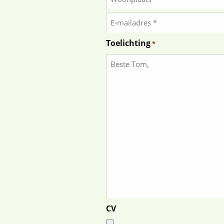
+
Plaats
E-
huisnummer
mailadres
Toelichting
*
*
CV