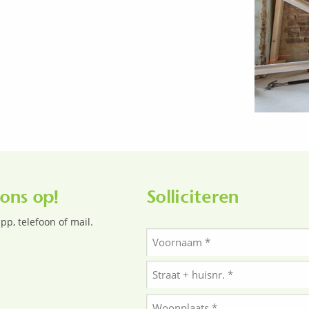
ons op!
Solliciteren
pp, telefoon of mail.
Naam
*
Voornaam
Adres
*
Straat