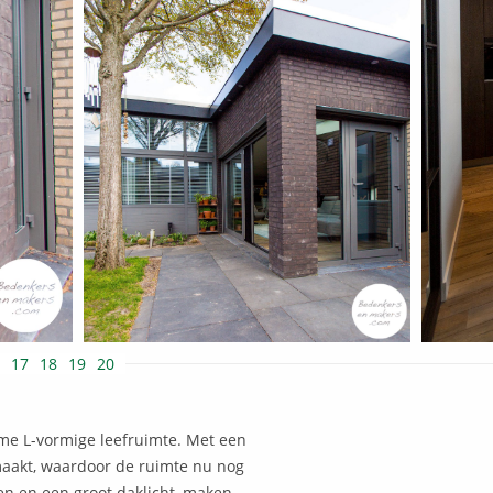
17
18
19
20
ime L-vormige leefruimte. Met een
maakt, waardoor de ruimte nu nog
n en een groot daklicht, maken