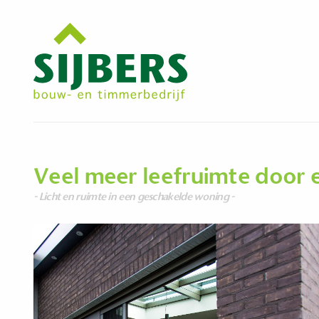
Veel meer leefruimte door 
- Licht en ruimte in een geschakelde woning -