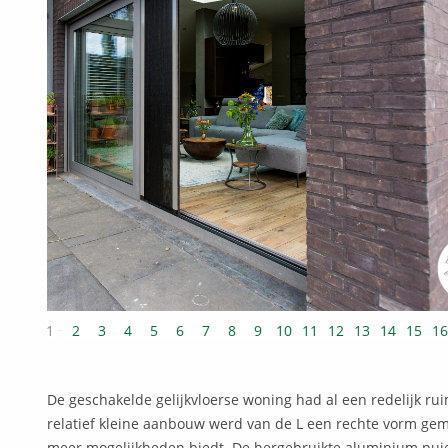
1
2
3
4
5
6
7
8
9
10
11
12
13
14
15
16
De geschakelde gelijkvloerse woning had al een redelijk ru
relatief kleine aanbouw werd van de L een rechte vorm ge
meer mogelijkheden biedt. De hergebruikte aluminium puie